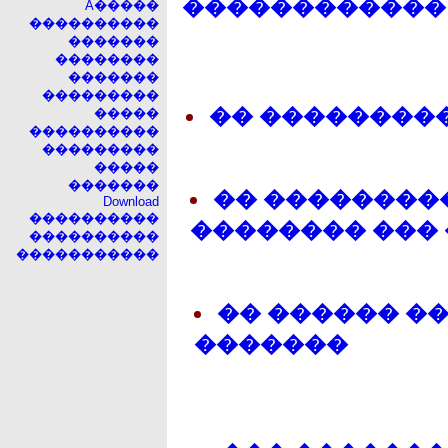
������������
A�����
����������
�������
��������
�������
���������
�� ��������
�����
����������
���������
�����
�������
�� ��������
Download
����������
�������� ���
����������
�����������
�� ������ �
�������