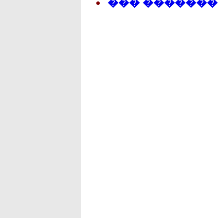
��� �������