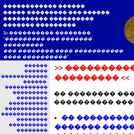
������������ ������
����� ��������� ��� ������
���������� ����������
������� ���������
3o ���������� ��������
"��������� ��� �������
���������
��� �������� ���� �����������
���� ����������"
������
>> ���������
������
��������� <<
������������
������-
�����������
���������
�� �������� ��
��������
���������� ���
����������
�����������
������������
�� ��������
��������
����������
������� �����
��������