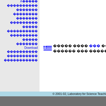
A�����
����������
�������
��������
�������
���������
�����
����������
���������
�����
�������
����� ����
���
�
Download
������ ��� ����
����������
����������
�����������
© 2001-02, Laboratory for Science Teac