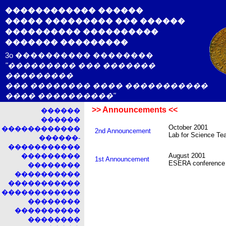
������������ ������
����� ��������� ��� ������
���������� ����������
������� ���������
3o ���������� ��������
"��������� ��� �������
���������
��� �������� ���� �����������
���� ����������"
>> Announcements <<
������
������
October 2001
������������
2nd Announcement
Lab for Science Te
������-
�����������
August 2001
���������
1st Announcement
ESERA conference 
��������
����������
�����������
������������
��������
����������
��������