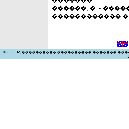
�������
������, �. - ���
������������ 
© 2001-02, ���������� ���������� ������� ����
1