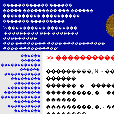
������������ ������
����� ��������� ��� ������
���������� ����������
������� ���������
3o ���������� ��������
"��������� ��� �������
���������
��� �������� ���� �����������
���� ����������"
������
>> ���������
������
������������
������-
���������, N. -
�����������
������
���������
��������
������, �. - ��
����������
���������, �. -
�����������
������������
������
��������
���������, �. -
����������
��������