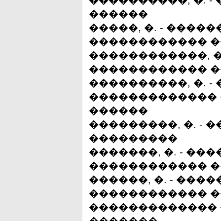
����������, �. 
������
�����, �. - ����
������������ 
������������, �
������������ 
����������, �. -
�������������
������
���������, �. -
���������
�������, �. - �
������������ 
������, �. - ��
������������ 
������������� �