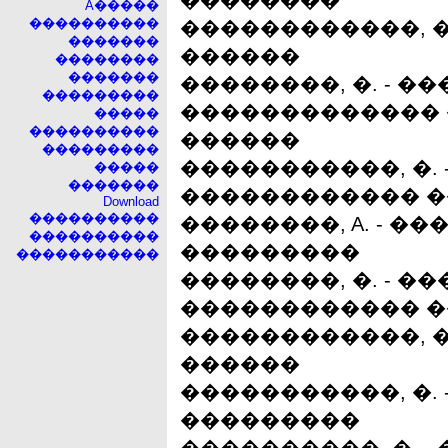
��������
A�����
����������
������������, �
�������
������
��������
�������
��������, �. - �
���������
�������������
�����
����������
������
���������
�����������, �.
�����
�������
������������ 
Download
����������
��������, A. - �
����������
���������
�����������
��������, �. - 
������������ 
������������, �
������
�����������, �.
���������