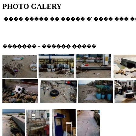
PHOTO GALERY
���� ����� �� ����� �' ���� ��� 
������� – ������ �����